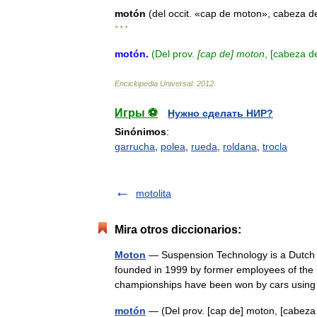
motón
(
del
occit
. «
cap
de
moton
»,
cabeza
d
* * *
motón
.
(
Del
prov
.
[
cap
de
]
moton
, [
cabeza
d
Enciclopedia
Universal
.
2012
.
Игры ⚽
Нужно сделать НИР?
Sinónimos
:
garrucha
,
polea
,
rueda
,
roldana
,
trocla
motolita
Mira otros diccionarios:
Moton
— Suspension Technology is a Dutch 
founded in 1999 by former employees of the
championships have been won by cars us
motón
— (Del prov. [cap de] moton, [cabez