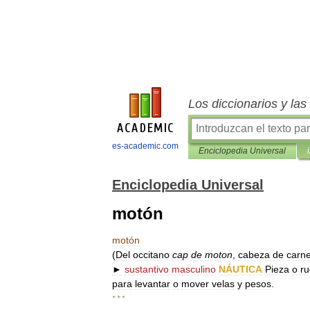
Los diccionarios y la
es-academic.com
Enciclopedia Universal
Enciclopedia Universal
motón
motón
(
Del
occitano
cap
de
moton
,
cabeza
de
carn
►
sustantivo
masculino
NÁUTICA
Pieza
o
r
para
levantar
o
mover
velas
y
pesos
.
* * *