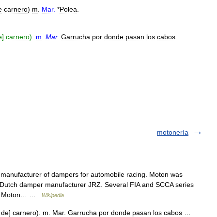
e
carnero
)
m
.
Mar
.
*
Polea
.
e
]
carnero
).
m
.
Mar
.
Garrucha
por
donde
pasan
los
cabos
.
motonería
manufacturer of dampers for automobile racing. Moton was
 Dutch damper manufacturer JRZ. Several FIA and SCCA series
ing Moton… …
Wikipedia
a de] carnero). m. Mar. Garrucha por donde pasan los cabos …