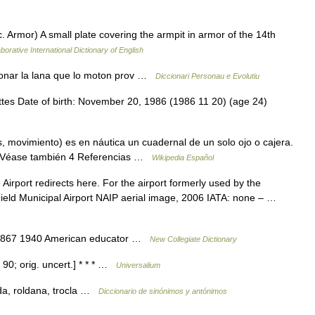
. Armor) A small plate covering the armpit in armor of the 14th
borative International Dictionary of English
onar la lana que lo moton prov …
Diccionari Personau e Evolutiu
s Date of birth: November 20, 1986 (1986 11 20) (age 24)
, movimiento) es en náutica un cuadernal de un solo ojo o cajera.
3 Véase también 4 Referencias …
Wikipedia Español
irport redirects here. For the airport formerly used by the
ield Municipal Airport NAIP aerial image, 2006 IATA: none – …
 1867 1940 American educator …
New Collegiate Dictionary
90; orig. uncert.] * * * …
Universalium
da, roldana, trocla …
Diccionario de sinónimos y antónimos