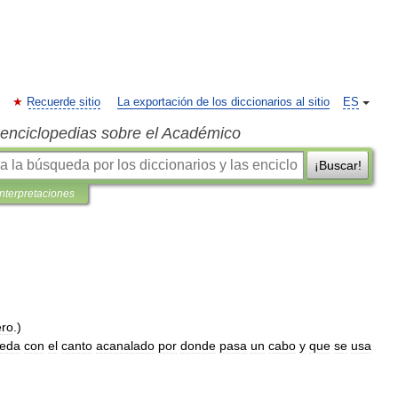
Recuerde sitio
La exportación de los diccionarios al sitio
ES
s enciclopedias sobre el Académico
¡Buscar!
interpretaciones
ero
.)
ueda
con
el
canto
acanalado
por
donde
pasa
un
cabo
y
que
se
usa