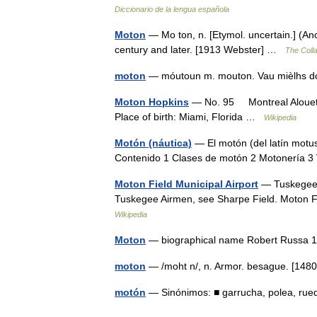
Diccionario de la lengua española
Moton
— Mo ton, n. [Etymol. uncertain.] (Anc
century and later. [1913 Webster] …
The Colla
moton
— móutoun m. mouton. Vau mièlhs d
Moton Hopkins
— No. 95 Montreal Alouette
Place of birth: Miami, Florida …
Wikipedia
Motón (náutica)
— El motón (del latín motus
Contenido 1 Clases de motón 2 Motonería 
Moton Field Municipal Airport
— Tuskegee A
Tuskegee Airmen, see Sharpe Field. Moton F
Wikipedia
Moton
— biographical name Robert Russa
moton
— /moht n/, n. Armor. besague. [1480 
motón
— Sinónimos: ■ garrucha, polea, rue