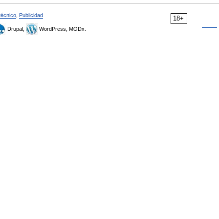
técnico
,
Publicidad
18+
Drupal,
WordPress, MODx.